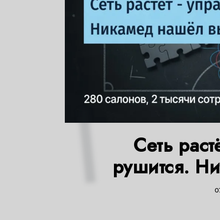
Сеть раст
рушится. Н
0