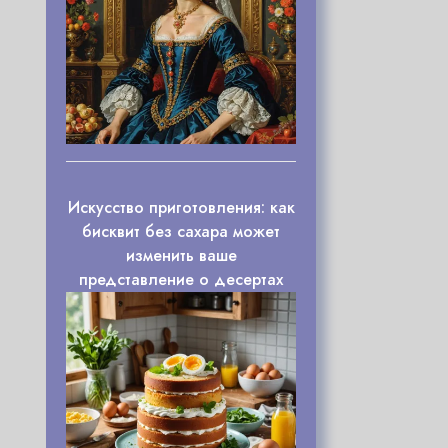
Искусство приготовления: как
бисквит без сахара может
изменить ваше
представление о десертах