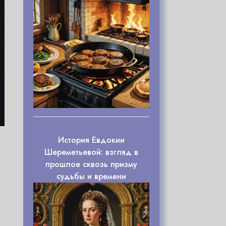
История Евдокии
Шереметьевой: взгляд в
прошлое сквозь призму
судьбы и времени