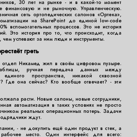
ников, 30 лет на рынке - и в какой-то момент
Не финансовую и не рыночную. Управленческую.
зничная сеть ортопедических салонов «Ортека»,
томатизации на SharePoint до единой low-code
0% вспомогательных процессов. Это не история
ий. Это история про то, что происходит, когда
, чем успевают за ним люди и инструменты.
рестаёт греть
 отдел Никамед жил в своём цифровом пузыре.
 таблицы, ручная передача данных между
 единого пространства, никакой сквозной
? Где она сейчас? Кто вообще отвечает? - эти
олжала расти. Новые салоны, новые сотрудники,
нная автоматизация в таких условиях не просто
точником реальных операционных потерь. Задачи
Подрядчики ждут.
ании, - не докупить ещё один продукт в стек, а
 рабочее место. Один интерфейс для всего: