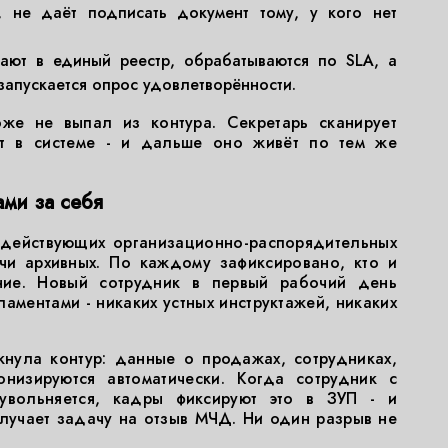
, не даёт подписать документ тому, у кого нет
ают в единый реестр, обрабатываются по SLA, а
запускается опрос удовлетворённости.
же не выпал из контура. Секретарь сканирует
ет в системе - и дальше оно живёт по тем же
ами за себя
 действующих организационно-распорядительных
чи архивных. По каждому зафиксировано, кто и
ние. Новый сотрудник в первый рабочий день
аментами - никаких устных инструктажей, никаких
кнула контур: данные о продажах, сотрудниках,
онизируются автоматически. Когда сотрудник с
увольняется, кадры фиксируют это в ЗУП - и
лучает задачу на отзыв МЧД. Ни один разрыв не