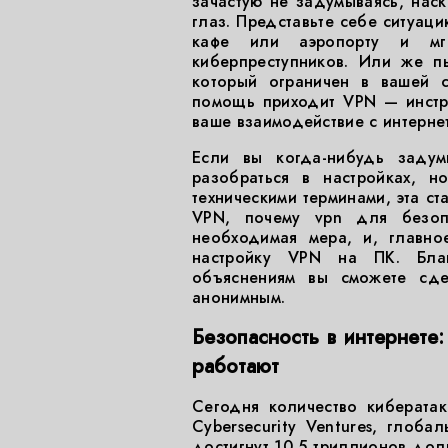
зачастую не задумываясь, нас
глаз. Представьте себе ситуаци
кафе или аэропорту и мг
киберпреступников. Или же п
который ограничен в вашей с
помощь приходит VPN — инстр
ваше взаимодействие с интерне
Если вы когда-нибудь задум
разобраться в настройках, н
техническими терминами, эта ст
VPN, почему vpn для безоп
необходимая мера, и, главно
настройку VPN на ПК. Бла
объяснениям вы сможете сде
анонимным.
Безопасность в интернете
работают
Сегодня количество киберата
Cybersecurity Ventures, глоба
достигнут 10,5 триллионов дол