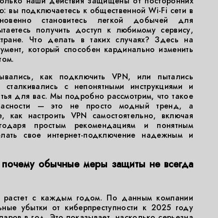
колько наши действия защищены от посторонних
ю: вы подключаетесь к общественной Wi-Fi сети в
новенно становитесь легкой добычей для
ытаетесь получить доступ к любимому сервису,
тране. Что делать в таких случаях? Здесь на
умент, который способен кардинально изменить
том.
ывались, как подключить VPN, или пытались
о сталкивались с непонятными инструкциями и
атья для вас. Мы подробно рассмотрим, что такое
асности — это не просто модный тренд, а
е, как настроить VPN самостоятельно, включая
годаря простым рекомендациям и понятным
лать свое интернет-подключение надежным и
: почему обычные меры защиты не всегда
к растет с каждым годом. По данным компании
льные убытки от киберпреступности к 2025 году
ларов в год. Это показывает, насколько серьезна