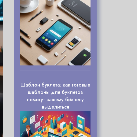
Шаблон буклета: как готовые
шаблоны для буклетов
помогут вашему бизнесу
выделиться